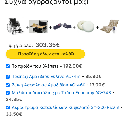
Συχνά αγοράζονται μαζί
+
+
+
+
303.35
€
Τιμή για όλα:
Προσθήκη όλων στο καλάθι
192.00
€
-
Original
Η
35.90
€
Τραπέζι Αμαξιδίου Ξύλινο AC-451
-
price
τρέχουσα
Original
Η
17.00
€
Ζώνη Ασφαλείας Αμαξιδίου AC-460
-
was:
τιμή
price
τρέχουσα
Μαξιλάρι Δακτύλιος με Τρύπα Economy AC-743
-
43.00€.
είναι:
was:
τιμή
Original
Η
24.95
€
35.90€.
30.00€.
είναι:
price
τρέχουσα
Αερόστρωμα Κατακλίσεων Κυψελωτό SY-200 Ricant
-
17.00€.
was:
τιμή
Original
Η
33.50
€
39.00€.
είναι:
price
τρέχουσα
24.95€.
was:
τιμή