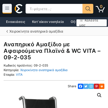
Μετάβαση
Products
0
σε
search
περιεχόμενο
☏ Καλέστε
Ενοικιάσεις
Κατ’ οίκον νοσηλεία
Οξυγονοθεραπεία
μας
Χειροκίνητα αναπηρικά αμαξίδια
Αναπηρικό Αμαξίδιο με
Αφαιρούμενα Πλαϊνά & WC VITA –
09-2-035
Κωδικός προϊόντος:
09-2-035
Κατηγορία:
Χειροκίνητα αναπηρικά αμαξίδια
Εταιρία:
VITA
Share