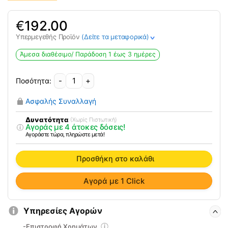
€
192.00
Υπερμεγεθής Προϊόν
(Δείτε τα μεταφορικά)
>
Άμεσα διαθέσιμο/ Παράδoση 1 έως 3 ημέρες
-
+
Αναπηρικό
Αμαξίδιο
Ασφαλής Συναλλαγή
με
Αφαιρούμενα
Δυνατότητα
(Χωρίς Πιστωτική)
Αγοράς με 4 άτοκες δόσεις!
Πλαϊνά
Αγοράστε τώρα, πληρώστε μετά!
&
WC
Προσθήκη στο καλάθι
VITA
-
Αγορά με 1 Click
09-
2-
035
Υπηρεσίες Αγορών
ποσότητα
-Επιστροφή Χρημάτων