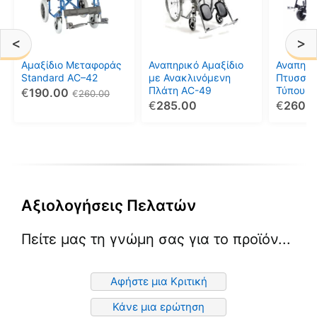
παραλλαγές.
Οι
<
>
επιλογές
μπορούν
Αμαξίδιο Μεταφοράς
Αναπηρικό Αμαξίδιο
Αναπηρι
να
Standard AC–42
με Ανακλινόμενη
Πτυσσό
Πλάτη AC-49
Τύπου A
€
190.00
επιλεγούν
€
260.00
€
285.00
€
260.
στη
σελίδα
του
προϊόντος
Αξιολογήσεις Πελατών
Πείτε μας τη γνώμη σας για το προϊόν...
Αφήστε μια Κριτική
Κάνε μια ερώτηση