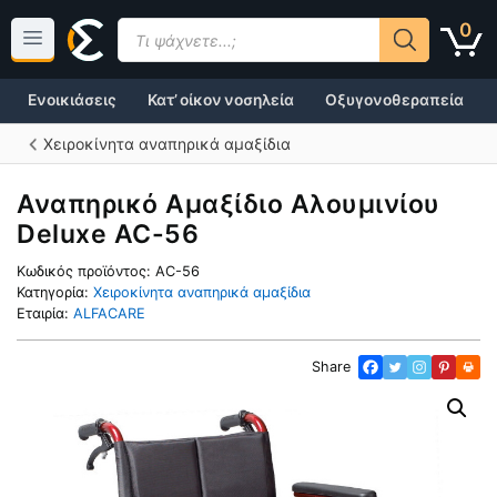
Μετάβαση
Products
0
σε
search
περιεχόμενο
Ενοικιάσεις
Κατ’ οίκον νοσηλεία
Οξυγονοθεραπεία
Χειροκίνητα αναπηρικά αμαξίδια
Αναπηρικό Αμαξίδιο Αλουμινίου
Deluxe AC-56
Κωδικός προϊόντος:
AC-56
Κατηγορία:
Χειροκίνητα αναπηρικά αμαξίδια
Εταιρία:
ALFACARE
Share