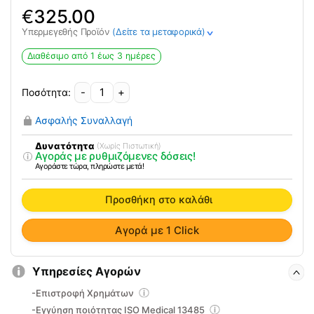
€
325.00
Υπερμεγεθής Προϊόν
(Δείτε τα μεταφορικά)
>
Διαθέσιμο από 1 έως 3 ημέρες
-
+
Αναπηρικό
Αμαξίδιο
Ασφαλής Συναλλαγή
Αλουμινίου
Deluxe
Δυνατότητα
(Χωρίς Πιστωτική)
Αγοράς με ρυθμιζόμενες δόσεις!
AC-
Αγοράστε τώρα, πληρώστε μετά!
56
ποσότητα
Προσθήκη στο καλάθι
Αγορά με 1 Click
Υπηρεσίες Αγορών
-Επιστροφή Χρημάτων
-Εγγύηση ποιότητας ISO Medical 13485