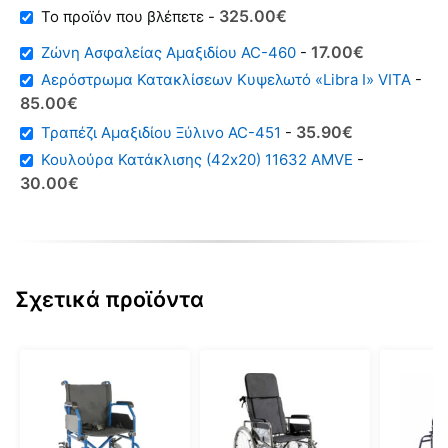
325.00
€
-
Original
Η
17.00
€
Ζώνη Ασφαλείας Αμαξιδίου AC-460
-
price
τρέχουσα
Αερόστρωμα Κατακλίσεων Κυψελωτό «Libra I» VITA
-
was:
τιμή
Original
Η
85.00
€
30.00€.
είναι:
price
τρέχουσα
Original
Η
35.90
€
Τραπέζι Αμαξιδίου Ξύλινο AC-451
-
17.00€.
was:
τιμή
price
τρέχουσα
Κουλούρα Κατάκλισης (42x20) 11632 AMVE
-
139.00€.
είναι:
was:
τιμή
Original
Η
30.00
€
85.00€.
43.00€.
είναι:
price
τρέχουσα
35.90€.
was:
τιμή
39.00€.
είναι:
30.00€.
Σχετικά προϊόντα
Αυτό
το
προϊόν
έχει
πολλαπλές