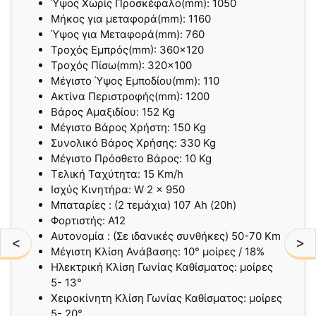
Ύψος Χωρίς Προσκέφαλο(mm):
1050
Μήκος για μεταφορά(mm):
1160
Ύψος για Μεταφορά(mm):
760
Τροχός Εμπρός(mm): 360×120
Τροχός Πίσω(mm): 320×100
Μέγιστο Ύψος Εμποδίου(mm):
110
Ακτίνα Περιστροφής(mm): 1200
Βάρος Αμαξιδίου: 152 Kg
Μέγιστο Βάρος Χρήστη: 150 Kg
Συνολικό Βάρος Χρήσης: 330 Kg
Μέγιστο Πρόσθετο Βάρος: 10 Kg
Τελική Ταχύτητα: 15 Km/h
Ισχύς Κινητήρα: W 2 x 950
Μπαταρίες : (2 τεμάχια) 107 Ah (20h)
Φορτιστής: Α12
Αυτονομία : (Σε ιδανικές συνθήκες) 50-70 Km ​
<
>
Μέγιστη Κλίση Ανάβασης: 10° μοίρες / 18%
Ηλεκτρική Κλίση Γωνίας Καθίσματος: μοίρες
5- 13°
Χειροκίνητη Κλίση Γωνίας Καθίσματος: μοίρες
5- 20°