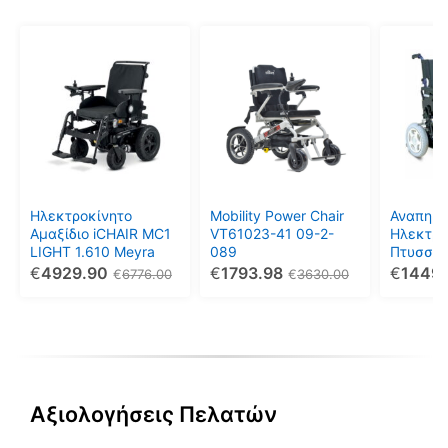
Ηλεκτροκίνητο
Mobility Power Chair
Αναπηρι
Αμαξίδιο iCHAIR MC1
VT61023-41 09-2-
Ηλεκτρο
LIGHT 1.610 Meyra
089
Πτυσσόμ
€
4929.90
€
1793.98
€
1449
€
6776.00
€
3630.00
Αξιολογήσεις Πελατών