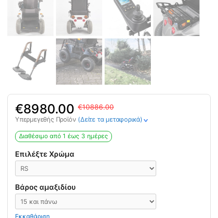
Original
Η
8980.00
10886.00
price
τρέχουσα
Υπερμεγεθής Προϊόν
(Δείτε τα μεταφορικά)
>
was:
τιμή
10886.00€.
είναι:
Διαθέσιμο από 1 έως 3 ημέρες
8980.00€.
Επιλέξτε Χρώμα
Βάρος αμαξιδίου
Εκκαθάριση