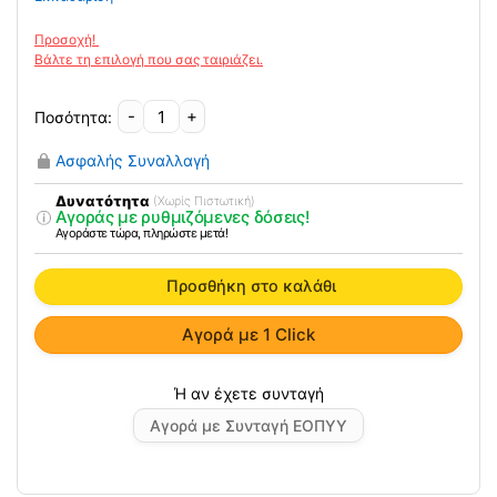
-
+
Ηλεκτροκίνητο
Αμαξίδιο
Ασφαλής Συναλλαγή
Meyra
Optimus
Δυνατότητα
(Χωρίς Πιστωτική)
Αγοράς με ρυθμιζόμενες δόσεις!
2
Αγοράστε τώρα, πληρώστε μετά!
ποσότητα
Προσθήκη στο καλάθι
Αγορά με 1 Click
Αγορά με Συνταγή ΕΟΠΥΥ