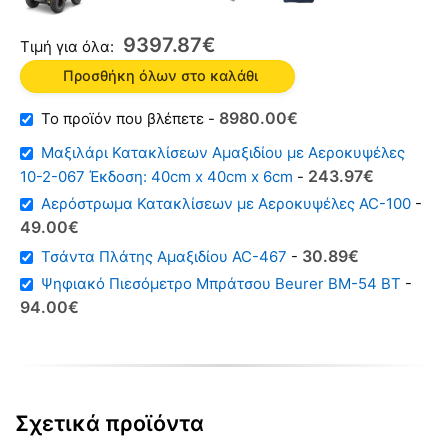
9397
87
€
Τιμή για όλα:
Προσθήκη όλων στο καλάθι
Original
Η
8980
00
€
-
price
τρέχουσα
Μαξιλάρι Κατακλίσεων Αμαξιδίου με Αεροκυψέλες
was:
τιμή
Original
Η
243
97
€
10-2-067 Έκδοση: 40cm x 40cm x 6cm
-
1088600€.
είναι:
price
τρέχουσα
Αερόστρωμα Κατακλίσεων με Αεροκυψέλες AC-100
-
898000€.
was:
τιμή
Original
Η
49
00
€
31000€.
είναι:
price
τρέχουσα
Original
Η
30
89
€
Τσάντα Πλάτης Αμαξιδίου AC-467
-
24397€.
was:
τιμή
price
τρέχουσα
Ψηφιακό Πιεσόμετρο Μπράτσου Beurer BM-54 BT
-
12000€.
είναι:
was:
τιμή
Original
Η
94
00
€
4900€.
4000€.
είναι:
price
τρέχουσα
3089€.
was:
τιμή
12000€.
είναι:
9400€.
Σχετικά προϊόντα