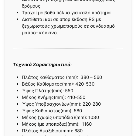
δρόμους
Τροχοί με βαθύ πέλμα για καλό κράτημα
Διατίθεται και σε σπορ έκδοση RS με
ξεχωριστούς χρωματισμούς σε συνδυασμό
μαύρο- κόκκινο.
Τεχνικά Χαρακτηριστικά:
Πλάτος Καθίσματος (mm): 380 – 560
Βάθος Καθίσματος(mm): 420-530
Ύψος Πλάτης(mm):
550
Μήκος Κνήμης(mm):
410-550
Ύψος Υποβραχιονίων(mm):
220-280
Ύψος Καθίσματος(mm):
580
Μήκος (χωρίς υποπόδια)(mm):
1030
Μήκος (με υποπόδια)(mm):
1160
Πλάτος Αμαξιδίου(mm):
680