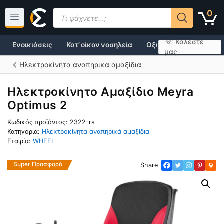
Μετάβαση
Products
0
σε
search
περιεχόμενο
☏ Καλέστε
Ενοικιάσεις
Κατ’ οίκον νοσηλεία
Οξυγονοθεραπεία
μας
Ηλεκτροκίνητα αναπηρικά αμαξίδια
Ηλεκτροκίνητο Αμαξίδιο Meyra
Optimus 2
Κωδικός προϊόντος:
2322-rs
Κατηγορία:
Ηλεκτροκίνητα αναπηρικά αμαξίδια
Εταιρία:
WHEEL
Super Προσφορά
Share