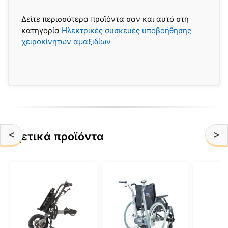
Δείτε περισσότερα προϊόντα σαν και αυτό στη
κατηγορία
Ηλεκτρικές συσκευές υποβοήθησης
χειροκίνητων αμαξιδίων
<
>
Σχετικά προϊόντα
Αυτό
το
προϊόν
έχει
πολλαπλές
παραλλαγές.