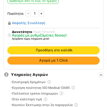
2700.00€.
είναι:
Διαθέσιμο από 10 έως 30 ημέρες
1766.00€.
-
+
Wheelchair
Trailer
Ασφαλής Συναλλαγή
Q1-
12
Δυνατότητα
(Χωρίς Πιστωτική)
Αγοράς με ρυθμιζόμενες δόσεις!
Vita
Αγοράστε τώρα, πληρώστε μετά!
09-
2-
Προσθήκη στο καλάθι
174
ποσότητα
Αγορά με 1 Click
Υπηρεσίες Αγορών
-Επιστροφή Χρημάτων
-Εγγύηση ποιότητας ISO Medical 13485
-Πολλαπλοί τρόποι πληρωμών
-Στην καλύτερη τιμή
-Κουπόνι Έκπτωσης στην 2η παραγγελία