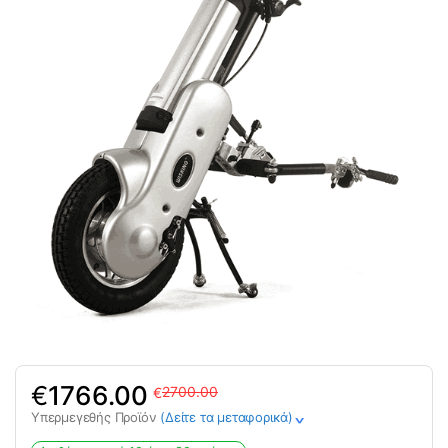
Original
Η
€
1766.00
2700.00
€
price
τρέχουσα
Υπερμεγεθής Προϊόν
(Δείτε τα μεταφορικά)
>
was:
τιμή