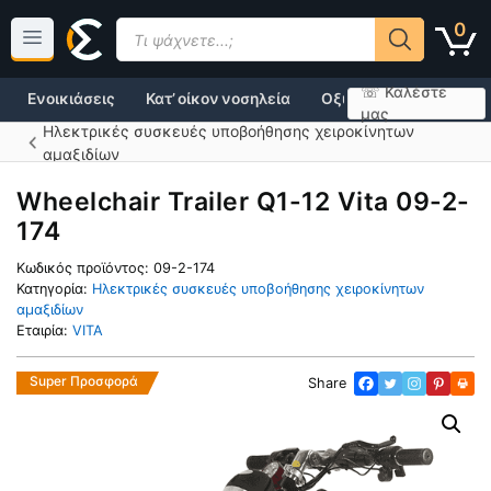
Μετάβαση
Products
0
σε
search
περιεχόμενο
☏ Καλέστε
Ενοικιάσεις
Κατ’ οίκον νοσηλεία
Οξυγονοθεραπεία
μας
Ηλεκτρικές συσκευές υποβοήθησης χειροκίνητων
αμαξιδίων
Wheelchair Trailer Q1-12 Vita 09-2-
174
Κωδικός προϊόντος:
09-2-174
Κατηγορία:
Ηλεκτρικές συσκευές υποβοήθησης χειροκίνητων
αμαξιδίων
Εταιρία:
VITA
Super Προσφορά
Share