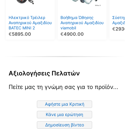
Οι
επιλογές
μπορούν
Ηλεκτρικό Τρέιλερ
Βοήθημα Ώθησης
Σύστημ
να
Αναπηρικού Αμαξιδίου
Αναπηρικού Αμαξιδίου
Αμαξιδί
BATEC MINI 2
viamobil
€
2930
επιλεγούν
€
5895.00
€
4900.00
στη
σελίδα
του
προϊόντος
Αξιολογήσεις Πελατών
Πείτε μας τη γνώμη σας για το προϊόν...
Αφήστε μια Κριτική
Κάνε μια ερώτηση
Δημοσίευση βίντεο