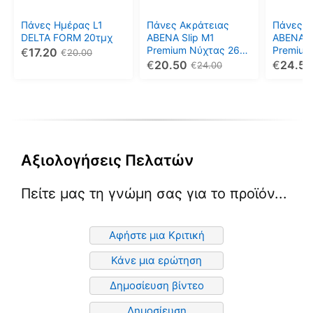
επιλογές
επιλογές
επιλογέ
μπορούν
μπορούν
μπορού
Πάνες Ημέρας L1
Πάνες Ακράτειας
Πάνες Α
να
να
να
DELTA FORM 20τμχ
ABENA Slip M1
ABENA S
Premium Νύχτας 26
Premium
€
17.20
επιλεγούν
επιλεγούν
επιλεγο
€
20.00
τεμ
τεμ
€
20.50
€
24.50
€
24.00
στη
στη
στη
σελίδα
σελίδα
σελίδα
του
του
του
προϊόντος
προϊόντος
προϊόντ
Αξιολογήσεις Πελατών
Πείτε μας τη γνώμη σας για το προϊόν...
Αφήστε μια Κριτική
Κάνε μια ερώτηση
Δημοσίευση βίντεο
Δημοσίευση