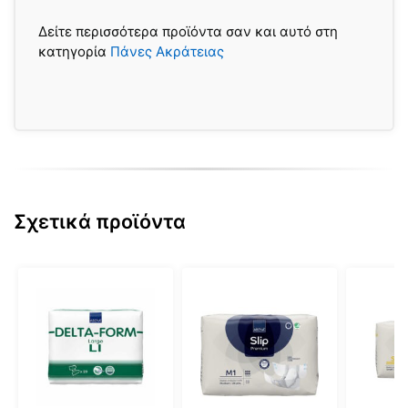
Δείτε περισσότερα προϊόντα σαν και αυτό στη
κατηγορία
Πάνες Ακράτειας
Σχετικά προϊόντα
Αυτό
Αυτό
Αυτό
το
το
το
προϊόν
προϊόν
προϊόν
έχει
έχει
έχει
πολλαπλές
πολλαπλές
πολλαπ
παραλλαγές.
παραλλαγές.
παραλλ
Οι
Οι
Οι