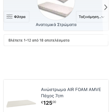
Φίλτρα
Ανατομικά Στρώματα
Βλέπετε 1–12 από 18 αποτελέσματα
Αυτό
το
Ανώστρωμα AIR FOAM AMVE
προϊόν
Πάχος 7cm
έχει
125
00
€
πολλαπλές
παραλλαγές.