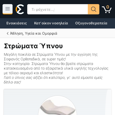
Μετάβαση
Products
0
σε
search
περιεχόμενο
Ενοικιάσεις
Κατ’ οίκον νοσηλεία
Οξυγονοθεραπεία
Άθληση, Υγεία και Ομορφιά
Στρώματα Ύπνου
Μεγάλη ποικιλία σε
Στρώματα Ύπνου
με την εγγύηση της
Σοφιανός Ορθοπεδικά, σε super τιμές!
Στην κατηγορία
Στρώματα
Ύπνου
θα βρείτε στρώματα
κατασκευασμένα από το εξαιρετικά υλικά υψηλής τεχνολογίας
με τέλειο αερισμό και ελαστικότητα!
Γιατί ο ύπνος σας αξίζει ότι καλύτερο, γι’ αυτό είμαστε εμείς
δίπλα σας!