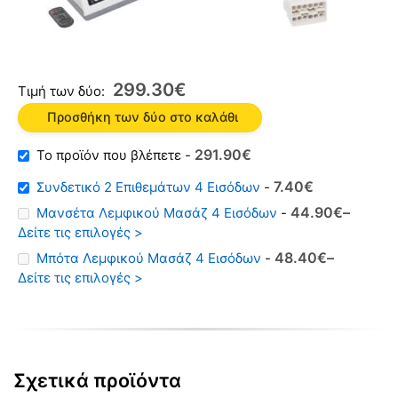
299.30
€
Τιμή των δύο:
Προσθήκη των δύο στο καλάθι
Original
Η
291.90
€
-
price
τρέχουσα
Original
Η
7.40
€
Συνδετικό 2 Επιθεμάτων 4 Εισόδων
-
was:
τιμή
price
τρέχουσα
44.90
€
–
Μανσέτα Λεμφικού Μασάζ 4 Εισόδων
-
504.00€.
είναι:
was:
τιμή
Δείτε τις επιλογές >
291.90€.
13.50€.
είναι:
48.40
€
–
Μπότα Λεμφικού Μασάζ 4 Εισόδων
-
7.40€.
Δείτε τις επιλογές >
Σχετικά προϊόντα