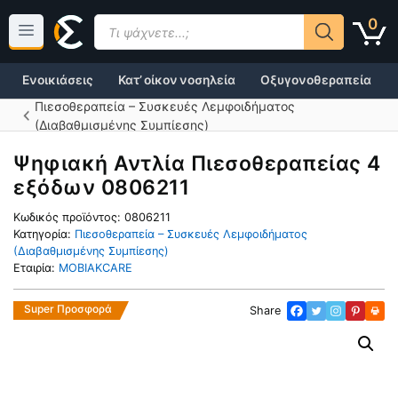
Μετάβαση
Products
0
σε
search
περιεχόμενο
Ενοικιάσεις
Κατ’ οίκον νοσηλεία
Οξυγονοθεραπεία
Πιεσοθεραπεία – Συσκευές Λεμφοιδήματος
(Διαβαθμισμένης Συμπίεσης)
Ψηφιακή Αντλία Πιεσοθεραπείας 4
εξόδων 0806211
Κωδικός προϊόντος:
0806211
Κατηγορία:
Πιεσοθεραπεία – Συσκευές Λεμφοιδήματος
(Διαβαθμισμένης Συμπίεσης)
Εταιρία:
MOBIAKCARE
Super Προσφορά
Share