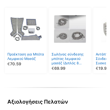
Αυτό
το
προϊόν
έχει
πολλαπλές
παραλλαγές.
Οι
επιλογές
μπορούν
Προέκταση για Μπότα
Σωλήνας σύνδεσης
Αντάπτο
να
Λεμφικού Μασάζ
μπότας λεμφικού
Σύνδεση
μασάζ (Διπλός 8
Συσκευή
€
70.59
επιλεγούν
Εξόδων)
Μασάζ P
€
69.99
€
19.99
στη
σελίδα
του
προϊόντος
Αξιολογήσεις Πελατών