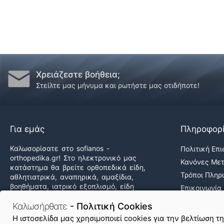
Χρειάζεστε βοήθεια;
Στείλτε μας μήνυμα και ρωτήστε μας οτιδήποτε!
Για εμάς
Πληροφορ
Καλωσορίσατε στο sofianos -
Πολιτική Επ
orthopedika.gr! Στο ηλεκτρονικό μας
Κανόνες Με
κατάστημα θα βρείτε ορθοπεδικά είδη,
Τρόποι Πλη
αθλητιατρικά, αναπηρικά, αμαξίδια,
βοηθήματα, ιατρικό εξοπλισμό, είδη
Επικοινωνία
άσκησης & φυσικοθεραπείας καθώς και
Ποιοι Είμαστ
δεκάδες προϊόντα υγείας & ομορφιάς,
Καλωσήρθατε
- Πολιτική Cookies
Εργαστείτε 
στις καλύτερες τιμές της αγοράς!
H ιστοσελίδα μας χρησιμοποιεί cookies για την βελτίωση τ