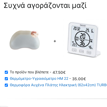
Συχνά αγοράζονται μαζί
+
-
Original
Η
47.50
€
price
τρέχουσα
Θερμόμετρο-Υγρασιόμετρo HM 22
-
Original
Η
35.00
€
was:
τιμή
price
τρέχουσα
Θερμοφόρα Αυχένα Πλάτης Ηλεκτρική (62x42cm) TURB
59.00€.
είναι:
was:
τιμή
47.50€.
49.00€.
είναι:
35.00€.