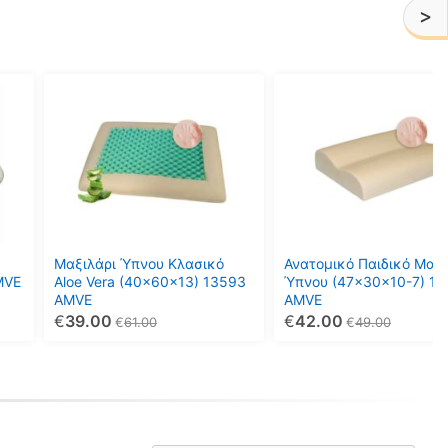
>
Μαξιλάρι Ύπνου Κλασικό
Ανατομικό Παιδικό Μαξι
MVE
Aloe Vera (40x60x13) 13593
Ύπνου (47x30x10-7) 1
AMVE
AMVE
€
39.00
€
42.00
€
61.00
€
49.00