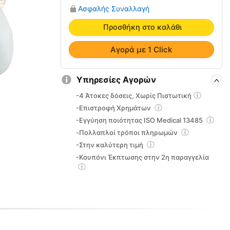
Ύπνου
Ασφαλής Συναλλαγή
Merylin
(61x40x12.5)
Προσθήκη στο καλάθι
AMVE
ποσότητα
Αγορά με 1 Click
Υπηρεσίες Αγορών
-4 Άτοκες δόσεις, Χωρίς Πιστωτική
-Επιστροφή Χρημάτων
-Εγγύηση ποιότητας ISO Medical 13485
-Πολλαπλοί τρόποι πληρωμών
-Στην καλύτερη τιμή
-Κουπόνι Έκπτωσης στην 2η παραγγελία