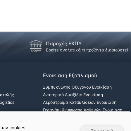
Παροχές ΕΚΠΥ
!
Βρείτε αναλυτικά τι προϊόντα δικαιούστε!
Ενοικίαση Εξοπλισμού
Συμπυκνωτής Οξυγόνου Ενοικίαση
οστολής
Αναπηρικό Αμαξίδιο Ενοικίαση
gistics
Αερόστρωμα Κατακλίσεων Ενοικίαση
Γερανάκι Άνυψωσης Ασθενών Ενοικίαση
Νοσοκομειακά κρεβάτια ενοικίαση
 των cookies.
Συμφωνώ