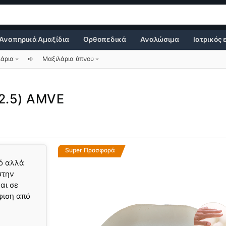
Αναπηρικά Αμαξίδια
Ορθοπεδικά
Αναλώσιμα
Ιατρικός
άρια
➪
Μαξιλάρια ύπνου
12.5) AMVE
Super Προσφορά
κό αλλά
στην
αι σε
φιση από