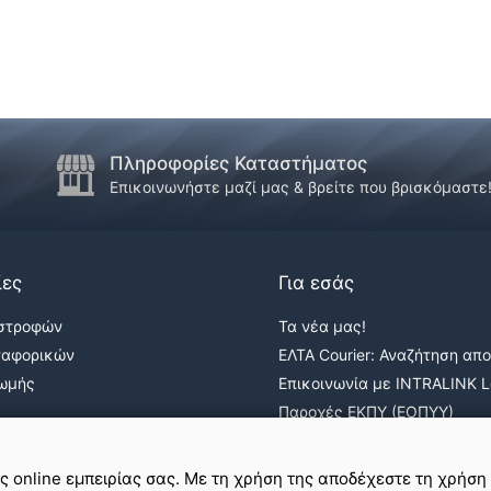
Πληροφορίες Καταστήματος
Επικοινωνήστε μαζί μας & βρείτε που βρισκόμαστε
ίες
Για εσάς
ιστροφών
Τα νέα μας!
ταφορικών
ΕΛΤΑ Courier: Αναζήτηση απ
ρωμής
Επικοινωνία με INTRALINK Lo
Παροχές ΕΚΠΥ (ΕΟΠΥΥ)
ε
σε εμάς
ης online εμπειρίας σας. Με τη χρήση της αποδέχεστε τη χρήση