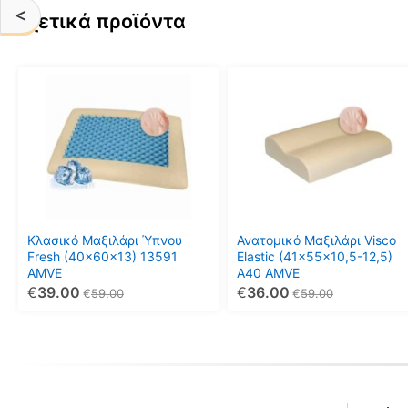
<
Σχετικά προϊόντα
Κλασικό Μαξιλάρι Ύπνου
Ανατομικό Μαξιλάρι Visco
Fresh (40x60x13) 13591
Elastic (41x55x10,5-12,5)
AMVE
A40 AMVE
€
39.00
€
36.00
€
59.00
€
59.00