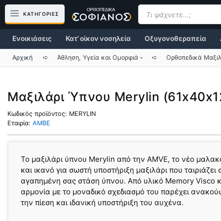
Μετάβαση
Products
search
ΚΑΤΗΓΟΡΙΕΣ
σε
περιεχόμενο
Ενοικιάσεις
Κατ’ οίκον νοσηλεία
Οξυγονοθεραπεία
Αρχική
➪
Άθληση, Υγεία και Ομορφιά
➪
Ορθοπεδικά Μαξιλ
Μαξιλάρι Ύπνου Merylin (61x40x
Κωδικός προϊόντος:
MERYLIN
Εταιρία:
AMBE
Το μαξιλάρι ύπνου Merylin από την AMVE, το νέο μαλα
και ικανό για σωστή υποστήριξη μαξιλάρι που ταιριάζει 
αγαπημένη σας στάση ύπνου. Από υλικό Memory Visco κ
αρμονία με το μοναδικό σχεδιασμό του παρέχει ανακού
την πίεση και ιδανική υποστήριξη του αυχένα.