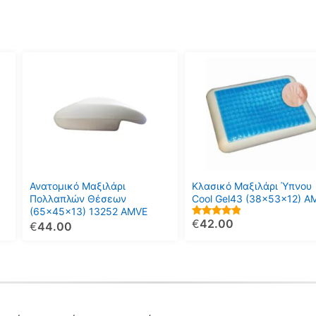
97.00€.
Ανατομικό Μαξιλάρι
Κλασικό Μαξιλάρι Ύπνου
Πολλαπλών Θέσεων
Cool Gel43 (38x53x12) A
(65x45x13) 13252 AMVE
€
42.00
5.00
€
44.00
out of 5