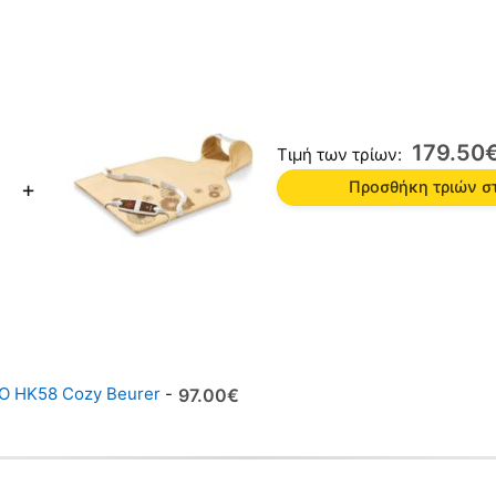
179.50
Τιμή των τρίων:
+
Προσθήκη τριών σ
O HK58 Cozy Beurer
-
Original
Η
97.00
€
price
τρέχουσα
was:
τιμή
128.00€.
είναι: