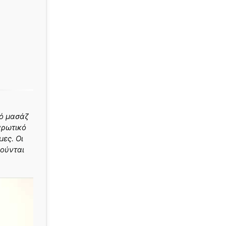
κό μασάζ
αρωτικό
μες. Οι
μούνται