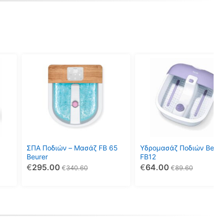
ΣΠΑ Ποδιών – Μασάζ FB 65
Υδρομασάζ Ποδιών Beur
Beurer
FB12
€
295.00
€
64.00
€
340.60
€
89.60