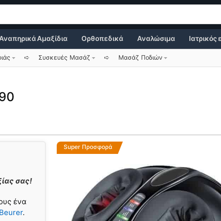
Αναπηρικά Αμαξίδια
Ορθοπεδικά
Αναλώσιμα
Ιατρικός
φιάς
➪
Συσκευές Μασάζ
➪
Μασάζ Ποδιών
 90
Super Προσφορά
ίας σας!
ους ένα
Beurer
.