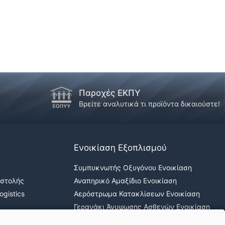
Παροχές ΕΚΠΥ
Βρείτε αναλυτικά τι προϊόντα δικαιούστε!
Ενοικίαση Εξοπλισμού
Συμπυκνωτής Οξυγόνου Ενοικίαση
οστολής
Αναπηρικό Αμαξίδιο Ενοικίαση
gistics
Αερόστρωμα Κατακλίσεων Ενοικίαση
Γερανάκι Άνυψωσης Ασθενών Ενοικίαση
Νοσοκομειακά κρεβάτια ενοικίαση