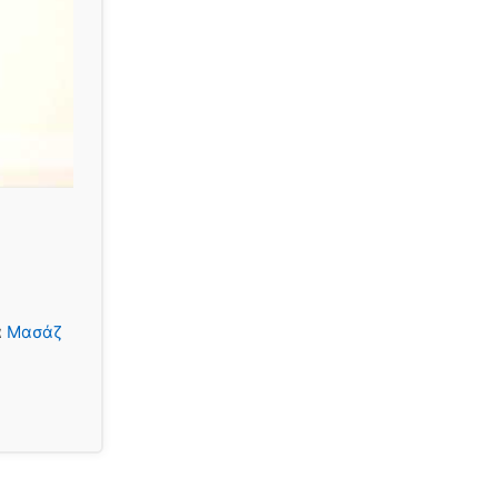
α
Μασάζ