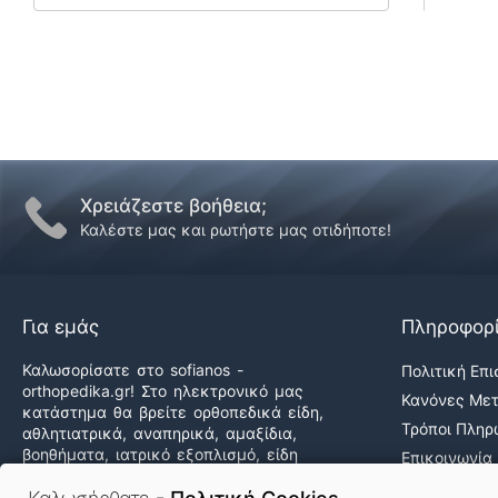
Χρειάζεστε βοήθεια;
Καλέστε μας και ρωτήστε μας οτιδήποτε!
Για εμάς
Πληροφορ
Καλωσορίσατε στο sofianos -
Πολιτική Επ
orthopedika.gr! Στο ηλεκτρονικό μας
Κανόνες Με
κατάστημα θα βρείτε ορθοπεδικά είδη,
Τρόποι Πλη
αθλητιατρικά, αναπηρικά, αμαξίδια,
βοηθήματα, ιατρικό εξοπλισμό, είδη
Επικοινωνία
άσκησης & φυσικοθεραπείας καθώς και
Ποιοι Είμαστ
δεκάδες προϊόντα υγείας & ομορφιάς,