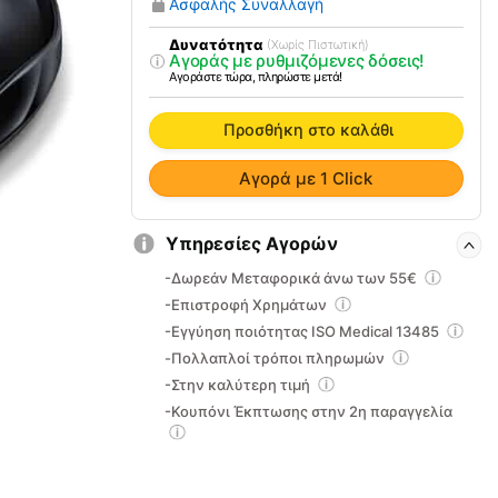
Ασφαλής Συναλλαγή
Shiatsu
Beurer
Δυνατότητα
(Χωρίς Πιστωτική)
Αγοράς με ρυθμιζόμενες δόσεις!
FM
Αγοράστε τώρα, πληρώστε μετά!
90
ποσότητα
Προσθήκη στο καλάθι
Αγορά με 1 Click
Υπηρεσίες Αγορών
-Δωρεάν Μεταφορικά άνω των 55€
-Επιστροφή Χρημάτων
-Εγγύηση ποιότητας ISO Medical 13485
-Πολλαπλοί τρόποι πληρωμών
-Στην καλύτερη τιμή
-Κουπόνι Έκπτωσης στην 2η παραγγελία