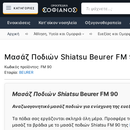
Μετάβαση
Products
search
ΚΑΤΗΓΟΡΙΕΣ
σε
περιεχόμενο
Ενοικιάσεις
Κατ’ οίκον νοσηλεία
Οξυγονοθεραπεία
Αρχική
➪
Άθληση, Υγεία και Ομορφιά
➪
Ευεξίας και Ομορ
Μασάζ Ποδιών Shiatsu Beurer FM
Κωδικός προϊόντος:
FM 90
Εταιρία:
BEURER
Μασάζ Ποδιών Shiatsu
Beurer FM 90
Αναζωογονητικό μασάζ ποδιών για ενίσχυση της ευεξ
Τα πόδια σας εργάζονται σκληρά όλη μέρα. Προσφέρε τ
μασάζ τα βράδια με το μασάζ ποδιών Shiatsu FM 90 της