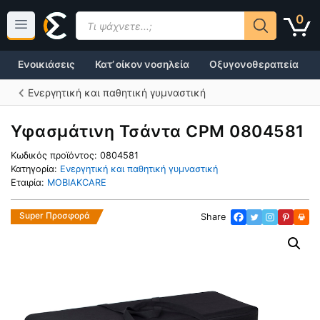
Μετάβαση
Products
0
σε
search
περιεχόμενο
Ενοικιάσεις
Κατ’ οίκον νοσηλεία
Οξυγονοθεραπεία
Ενεργητική και παθητική γυμναστική
Υφασμάτινη Τσάντα CPM 0804581
Κωδικός προϊόντος:
0804581
Κατηγορία:
Ενεργητική και παθητική γυμναστική
Εταιρία:
MOBIAKCARE
Super Προσφορά
Share