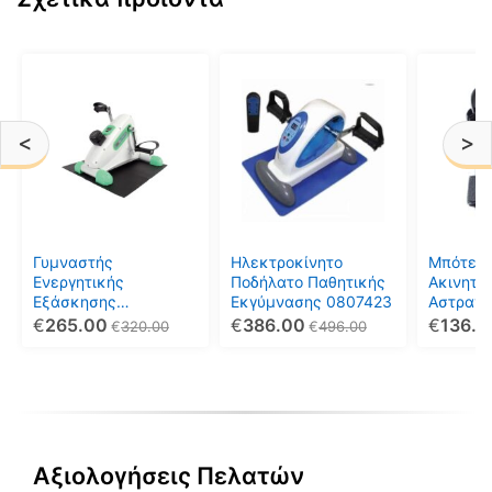
Αυτό
το
προϊόν
έχει
<
>
πολλαπ
παραλλ
Οι
επιλογέ
μπορού
Γυμναστής
Ηλεκτροκίνητο
Μπότες
να
Ενεργητικής
Ποδήλατο Παθητικής
Ακινητο
Εξάσκησης
Εκγύμνασης 0807423
Αστραγ
επιλεγο
Μαγνητικός MVS
(πετάλια
€
265.00
€
386.00
€
136.9
€
320.00
€
496.00
στη
OXYCYCLE I AC-3214
080742
σελίδα
του
προϊόντ
Αξιολογήσεις Πελατών