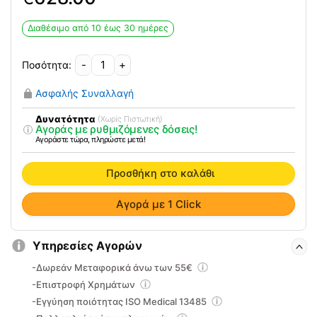
price
τρέχουσα
was:
τιμή
Διαθέσιμο από 10 έως 30 ημέρες
720.00€.
είναι:
628.00€.
-
+
Υφασμάτινη
Τσάντα
Ασφαλής Συναλλαγή
CPM
0804581
Δυνατότητα
(Χωρίς Πιστωτική)
Αγοράς με ρυθμιζόμενες δόσεις!
ποσότητα
Αγοράστε τώρα, πληρώστε μετά!
Προσθήκη στο καλάθι
Αγορά με 1 Click
Υπηρεσίες Αγορών
-Δωρεάν Μεταφορικά άνω των 55€
-Επιστροφή Χρημάτων
-Εγγύηση ποιότητας ISO Medical 13485