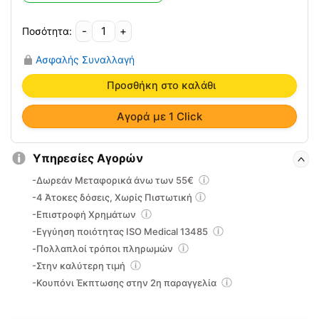
-
+
Γυμναστής
Δακτύλων
Ασφαλής Συναλλαγή
MANUS
FLEX-
Προσθήκη στο καλάθι
ION
Μπλέ
Αγορά με 1 Click
(2
x
Υπηρεσίες Αγορών
Σκληρό)
AC-
-Δωρεάν Μεταφορικά άνω των 55€
3184
-4 Άτοκες δόσεις, Χωρίς Πιστωτική
ποσότητα
-Επιστροφή Χρημάτων
-Εγγύηση ποιότητας ISO Medical 13485
-Πολλαπλοί τρόποι πληρωμών
-Στην καλύτερη τιμή
-Κουπόνι Έκπτωσης στην 2η παραγγελία