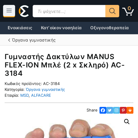
Μετάβαση
Products
0
σε
search
περιεχόμενο
Ενοικιάσεις
Κατ’ οίκον νοσηλεία
Οξυγονοθεραπεία
Όργανα γυμναστικής
Γυμναστής Δακτύλων MANUS
FLEX-ION Μπλέ (2 x Σκληρό) AC-
3184
Κωδικός προϊόντος:
AC-3184
Κατηγορία:
Όργανα γυμναστικής
Εταιρία:
MSD
,
ALFACARE
Share