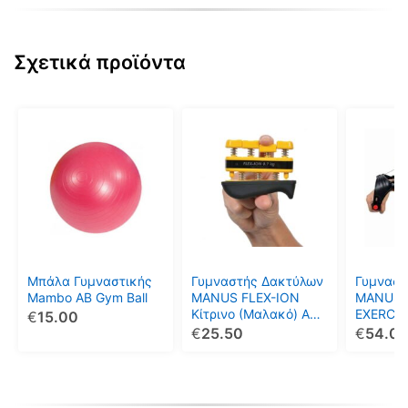
Σχετικά προϊόντα
Αυτό
το
προϊόν
έχει
πολλαπλές
παραλλαγές.
Οι
επιλογές
μπορούν
Μπάλα Γυμναστικής
Γυμναστής Δακτύλων
Γυμναστ
να
Mambo AB Gym Ball
MANUS FLEX-ION
MANUS 
Κίτρινο (Μαλακό) AC-
EXERCIZ
€
15.00
επιλεγούν
3181
€
25.50
€
54.0
στη
σελίδα
του
προϊόντος