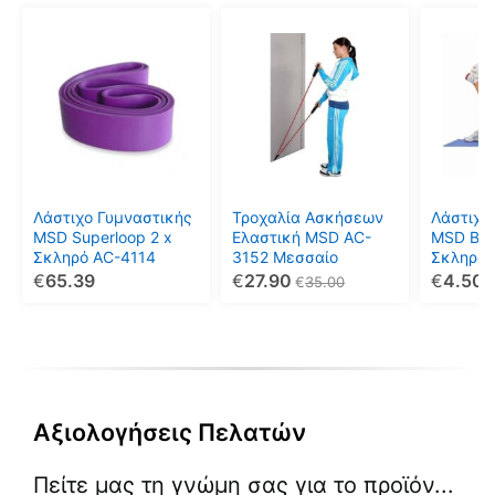
Αυτό
το
προϊόν
έχει
πολλαπ
παραλλ
Οι
επιλογέ
μπορού
Λάστιχο Γυμναστικής
Τροχαλία Ασκήσεων
Λάστιχο
να
MSD Superloop 2 x
Ελαστική MSD AC-
MSD Ban
Σκληρό AC-4114
3152 Μεσσαίο
Σκληρό 
επιλεγο
€
65.39
€
27.90
€
4.50
€
35.00
στη
σελίδα
του
προϊόντ
Αξιολογήσεις Πελατών
Πείτε μας τη γνώμη σας για το προϊόν...