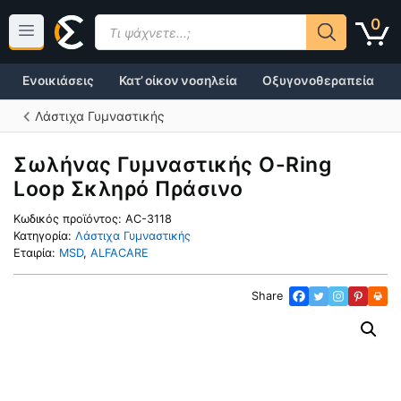
Μετάβαση
Products
0
σε
search
περιεχόμενο
Ενοικιάσεις
Κατ’ οίκον νοσηλεία
Οξυγονοθεραπεία
Λάστιχα Γυμναστικής
Σωλήνας Γυμναστικής O-Ring
Loop Σκληρό Πράσινο
Κωδικός προϊόντος:
AC-3118
Κατηγορία:
Λάστιχα Γυμναστικής
Εταιρία:
MSD
,
ALFACARE
Share