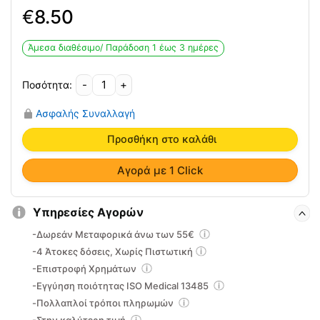
€
8.50
Άμεσα διαθέσιμο/ Παράδoση 1 έως 3 ημέρες
-
+
Σωλήνας
Γυμναστικής
Ασφαλής Συναλλαγή
O-
Ring
Προσθήκη στο καλάθι
Loop
Σκληρό
Αγορά με 1 Click
Πράσινο
ποσότητα
Υπηρεσίες Αγορών
-Δωρεάν Μεταφορικά άνω των 55€
-4 Άτοκες δόσεις, Χωρίς Πιστωτική
-Επιστροφή Χρημάτων
-Εγγύηση ποιότητας ISO Medical 13485
-Πολλαπλοί τρόποι πληρωμών