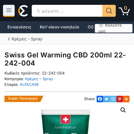
Μετάβαση
Products
0
σε
search
περιεχόμενο
☏ Καλέστε
Ενοικιάσεις
Κατ’ οίκον νοσηλεία
Οξυγονοθεραπεία
μας
Κρέμες - Spray
Swiss Gel Warming CBD 200ml 22-
242-004
Κωδικός προϊόντος:
22-242-004
Κατηγορία:
Κρέμες - Spray
Εταιρία:
ALFACARE
Super Προσφορά
Share