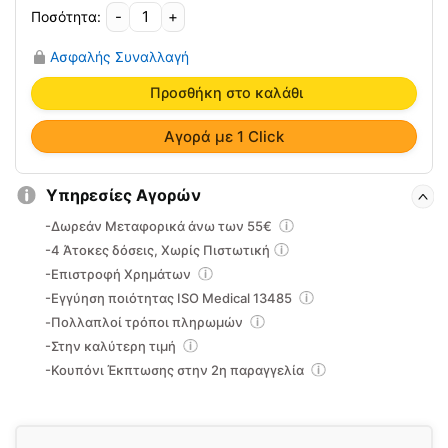
-
+
Swiss
Gel
Ασφαλής Συναλλαγή
Warming
CBD
Προσθήκη στο καλάθι
200ml
22-
Αγορά με 1 Click
242-
004
Υπηρεσίες Αγορών
ποσότητα
-Δωρεάν Μεταφορικά άνω των 55€
-4 Άτοκες δόσεις, Χωρίς Πιστωτική
-Επιστροφή Χρημάτων
-Εγγύηση ποιότητας ISO Medical 13485
-Πολλαπλοί τρόποι πληρωμών
-Στην καλύτερη τιμή
-Κουπόνι Έκπτωσης στην 2η παραγγελία