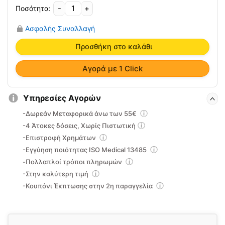
-
+
Swiss
Gel
Ασφαλής Συναλλαγή
Cooling
CBD
Προσθήκη στο καλάθι
200ml
22-
Αγορά με 1 Click
242-
005
Υπηρεσίες Αγορών
ποσότητα
-Δωρεάν Μεταφορικά άνω των 55€
-4 Άτοκες δόσεις, Χωρίς Πιστωτική
-Επιστροφή Χρημάτων
-Εγγύηση ποιότητας ISO Medical 13485
-Πολλαπλοί τρόποι πληρωμών
-Στην καλύτερη τιμή
-Κουπόνι Έκπτωσης στην 2η παραγγελία