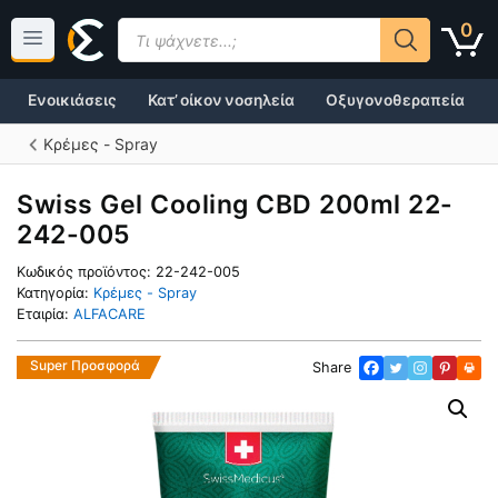
Μετάβαση
Products
0
σε
search
περιεχόμενο
Ενοικιάσεις
Κατ’ οίκον νοσηλεία
Οξυγονοθεραπεία
Κρέμες - Spray
Swiss Gel Cooling CBD 200ml 22-
242-005
Κωδικός προϊόντος:
22-242-005
Κατηγορία:
Κρέμες - Spray
Εταιρία:
ALFACARE
Super Προσφορά
Share