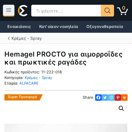
Μετάβαση
Products
0
σε
search
περιεχόμενο
Ενοικιάσεις
Κατ’ οίκον νοσηλεία
Οξυγονοθεραπεία
Κρέμες - Spray
Hemagel PROCTO για αιμορροΐδες
και πρωκτικές ραγάδες
Κωδικός προϊόντος:
11-222-018
Κατηγορία:
Κρέμες - Spray
Εταιρία:
ALFACARE
Super Προσφορά
Share