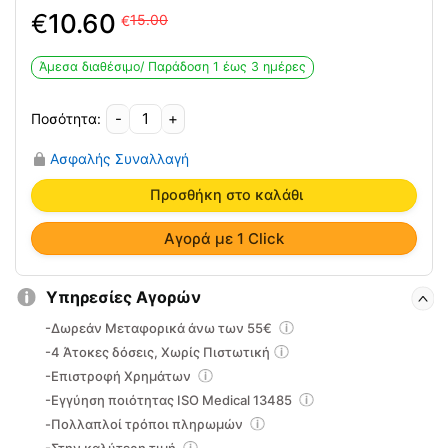
Original
Η
€
10.60
15.00
€
price
τρέχουσα
was:
τιμή
Άμεσα διαθέσιμο/ Παράδoση 1 έως 3 ημέρες
15.00€.
είναι:
10.60€.
-
+
Hemagel
PROCTO
Ασφαλής Συναλλαγή
για
αιμορροΐδες
Προσθήκη στο καλάθι
και
πρωκτικές
Αγορά με 1 Click
ραγάδες
ποσότητα
Υπηρεσίες Αγορών
-Δωρεάν Μεταφορικά άνω των 55€
-4 Άτοκες δόσεις, Χωρίς Πιστωτική
-Επιστροφή Χρημάτων
-Εγγύηση ποιότητας ISO Medical 13485
-Πολλαπλοί τρόποι πληρωμών