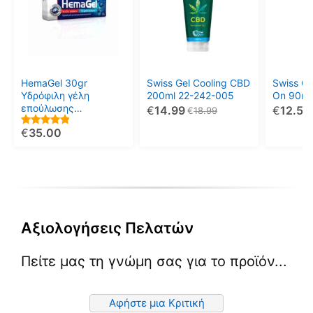
έχει
πολλαπ
παραλλ
Οι
επιλογέ
μπορού
HemaGel 30gr
Swiss Gel Cooling CBD
Swiss Ge
να
Υδρόφιλη γέλη
200ml 22-242-005
On 90ml
επούλωσης
€
14.99
€
12.50
επιλεγο
€
18.99
τραυμάτων 11-222-
στη
€
35.00
005
5.00
σελίδα
out of 5
του
προϊόντ
Αξιολογήσεις Πελατών
Πείτε μας τη γνώμη σας για το προϊόν...
Αφήστε μια Κριτική