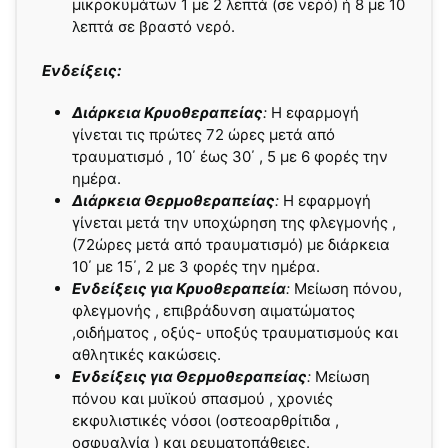
μικροκυμάτων 1 με 2 λεπτά (σε νερό) ή 8 με 10
λεπτά σε βραστό νερό.
Ενδείξεις:
Διάρκεια Κρυοθεραπείας
:
Η εφαρμογή
γίνεται τις πρώτες 72 ώρες μετά από
τραυματισμό , 10΄ έως 30΄ , 5 με 6 φορές την
ημέρα.
Διάρκεια Θερμοθεραπείας
:
Η εφαρμογή
γίνεται μετά την υποχώρηση της φλεγμονής ,
(72ώρες μετά από τραυματισμό) με διάρκεια
10΄ με 15΄, 2 με 3 φορές την ημέρα.
Ενδείξεις για Κρυοθεραπεία
:
Μείωση πόνου,
φλεγμονής , επιβράδυνση αιματώματος
,οιδήματος , οξύς- υποξύς τραυματισμούς και
αθλητικές κακώσεις.
Ενδείξεις για Θερμοθεραπείας
:
Μείωση
πόνου και μυϊκού σπασμού , χρονιές
εκφυλιστικές νόσοι (οστεοαρθρίτιδα ,
οσφυαλγία ) και ρευματοπάθειες.