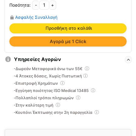
-
+
Επίθεμα
Κρυοθερμοθεραπείας
Ασφαλής Συναλλαγή
με
Δέστρες
Προσθήκη στο καλάθι
Oppo
4760
Αγορά με 1 Click
ποσότητα
Υπηρεσίες Αγορών
-Δωρεάν Μεταφορικά άνω των 55€
-4 Άτοκες δόσεις, Χωρίς Πιστωτική
-Επιστροφή Χρημάτων
-Εγγύηση ποιότητας ISO Medical 13485
-Πολλαπλοί τρόποι πληρωμών
-Στην καλύτερη τιμή
-Κουπόνι Έκπτωσης στην 2η παραγγελία