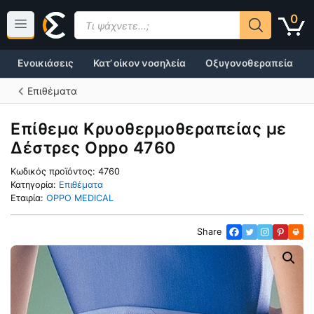
Μετάβαση
Products
0
σε
search
περιεχόμενο
Ενοικιάσεις
Κατ’ οίκον νοσηλεία
Οξυγονοθεραπεία
Επιθέματα
Επίθεμα Κρυοθερμοθεραπείας με
Δέστρες Oppo 4760
Κωδικός προϊόντος:
4760
Κατηγορία:
Επιθέματα
Εταιρία:
OPPO MEDICAL
Share