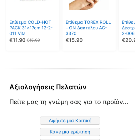
Επίθεμα COLD-HOT
Επίθεμα TOREX ROLL
Επίθεμα
PACK 31x17cm 12-2-
– ON Δακτύλου AC-
Δέστρες
011 Vita
3370
2-006
€
11.90
€
15.90
€
20.99
€
15.00
Αξιολογήσεις Πελατών
Πείτε μας τη γνώμη σας για το προϊόν...
Αφήστε μια Κριτική
Κάνε μια ερώτηση