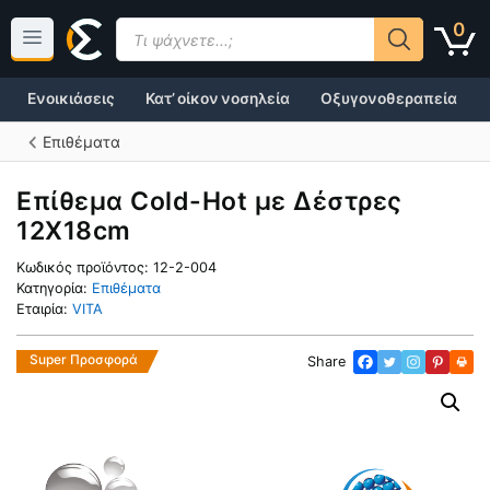
Μετάβαση
Products
0
σε
search
περιεχόμενο
Ενοικιάσεις
Κατ’ οίκον νοσηλεία
Οξυγονοθεραπεία
Επιθέματα
Επίθεμα Cold-Hot με Δέστρες
12X18cm
Κωδικός προϊόντος:
12-2-004
Κατηγορία:
Επιθέματα
Εταιρία:
VITA
Super Προσφορά
Share