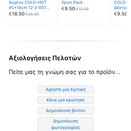
Αυχένα COLD-HOT
Sport Pack
COLD-H
45x19cm 12-2-007
Δέστρες
€
9.50
€
12.00
Vita
2-009
€
18.50
€
9.50
€
25.00
Αξιολογήσεις Πελατών
Πείτε μας τη γνώμη σας για το προϊόν...
Αφήστε μια Κριτική
Κάνε μια ερώτηση
Δημοσίευση βίντεο
Δημοσίευση
φωτογραφίας