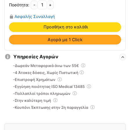
-
+
Επίθεμα
Cold-
Ασφαλής Συναλλαγή
Hot
με
Προσθήκη στο καλάθι
Δέστρες
12X18cm
Αγορά με 1 Click
ποσότητα
Υπηρεσίες Αγορών
-Δωρεάν Μεταφορικά άνω των 55€
-4 Άτοκες δόσεις, Χωρίς Πιστωτική
-Επιστροφή Χρημάτων
-Εγγύηση ποιότητας ISO Medical 13485
-Πολλαπλοί τρόποι πληρωμών
-Στην καλύτερη τιμή
-Κουπόνι Έκπτωσης στην 2η παραγγελία