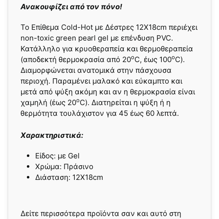
Ανακουφίζει από τον πόνο!
Το Επίθεμα Cold-Hot με Δέστρες 12X18cm περιέχει
non-toxic green pearl gel με επένδυση PVC.
Κατάλληλο για κρυοθεραπεία και θερμοθεραπεία
ο
ο
(αποδεκτή θερμοκρασία από 20
C, έως 100
C).
Διαμορφώνεται ανατομικά στην πάσχουσα
περιοχή. Παραμένει μαλακό και εύκαμπτο και
μετά από ψύξη ακόμη και αν η θερμοκρασία είναι
ο
χαμηλή (έως 20
C). Διατηρείται η ψύξη ή η
θερμότητα τουλάχιστον για 45 έως 60 λεπτά.
Χαρακτηριστικά:
Είδος: με Gel
Χρώμα: Πράσινο
Διάσταση: 12X18cm
Δείτε περισσότερα προϊόντα σαν και αυτό στη