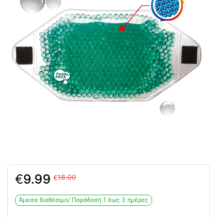
Original
Η
€
9.99
18.00
€
price
τρέχουσα
was:
τιμή
Άμεσα διαθέσιμο/ Παράδoση 1 έως 3 ημέρες
18.00€.
είναι:
9.99€.