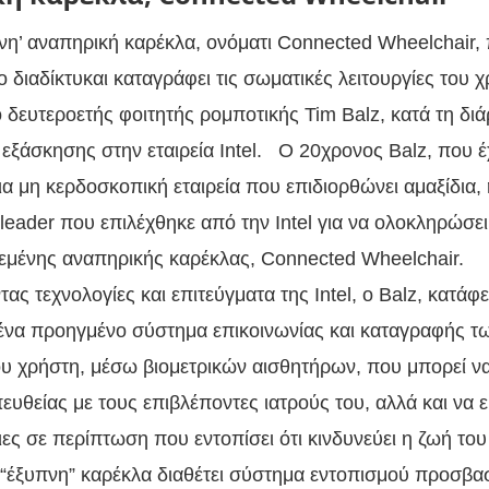
πνη’ αναπηρική καρέκλα, ονόματι Connected Wheelchair,
ο διαδίκτυκαι καταγράφει τις σωματικές λειτουργίες του χ
 δευτεροετής φοιτητής ρομποτικής Tim Balz, κατά τη διά
 εξάσκησης στην εταιρεία Intel. Ο 20χρονος Balz, που έχ
ια μη κερδοσκοπική εταιρεία που επιδιορθώνει αμαξίδια, 
leader που επιλέχθηκε από την Intel για να ολοκληρώσει 
δεμένης αναπηρικής καρέκλας, Connected Wheelchair.
ς τεχνολογίες και επιτεύγματα της Intel, ο Balz, κατάφ
ένα προηγμένο σύστημα επικοινωνίας και καταγραφής τ
ου χρήστη, μέσω βιομετρικών αισθητήρων, που μπορεί ν
ευθείας με τους επιβλέποντες ιατρούς του, αλλά και να ει
ες σε περίπτωση που εντοπίσει ότι κινδυνεύει η ζωή του
“έξυπνη” καρέκλα διαθέτει σύστημα εντοπισμού προσβα