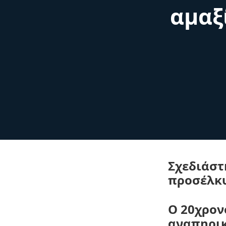
αμαξ
Σχεδιάστ
προσέλκυ
O 20χρον
αναπηρικ