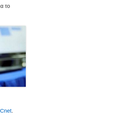
α το
Cnet
.