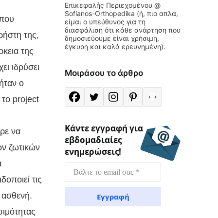
Επικεφαλής Περιεχομένου @
Sofianos-Orthopedika (ή, πιο απλά,
 που
είμαι ο υπεύθυνος για τη
διασφάλιση ότι κάθε ανάρτηση που
ρήστη της,
δημοσιεύουμε είναι χρήσιμη,
έγκυρη και καλά ερευνημένη).
ρκεια της
ει ιδρύσει
Μοιράσου το άρθρο
ήταν ο
το project
Κάντε εγγραφή για
ερε να
εβδομαδιαίες
ων ζωτικών
ενημερώσεις!
α
δοποιεί τις
 ασθενή.
σιμότητας