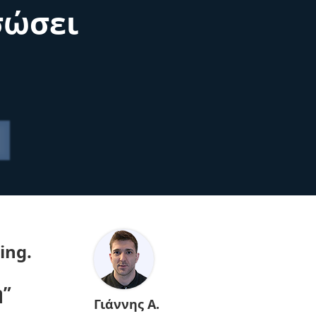
σώσει
ing.
η”
Γιάννης Α.