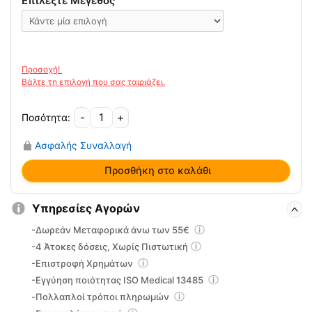
Επιλέξτε Μέγεθος
16.00€.
-
+
Πάτος
Μεταταρσίου
Ασφαλής Συναλλαγή
3/4
Δερμάτινος
Προσθήκη στο καλάθι
Saluber
ποσότητα
Υπηρεσίες Αγορών
-Δωρεάν Μεταφορικά άνω των 55€
-4 Άτοκες δόσεις, Χωρίς Πιστωτική
-Επιστροφή Χρημάτων
-Εγγύηση ποιότητας ISO Medical 13485
-Πολλαπλοί τρόποι πληρωμών