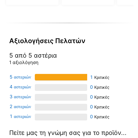
σελίδα
σελίδα
σελίδα
του
του
του
προϊόντος
προϊόντος
προϊόντ
Αξιολογήσεις Πελατών
5 από 5 αστέρια
1 αξιολόγηση
5
1
4
0
3
0
2
0
1
0
Πείτε μας τη γνώμη σας για το προϊόν...