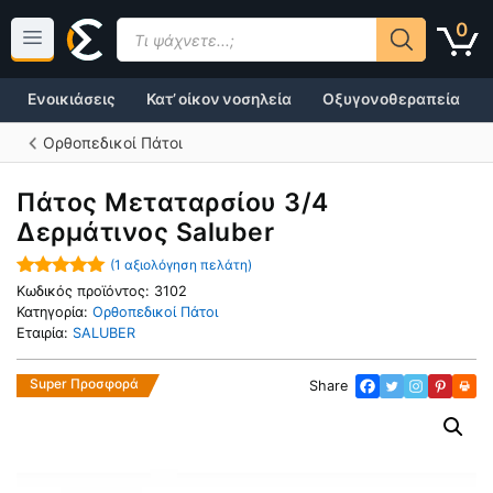
Μετάβαση
Products
0
σε
search
περιεχόμενο
Ενοικιάσεις
Κατ’ οίκον νοσηλεία
Οξυγονοθεραπεία
Ορθοπεδικοί Πάτοι
Πάτος Μεταταρσίου 3/4
Δερμάτινος Saluber
(
1
αξιολόγηση πελάτη)
5.00
out of
Κωδικός προϊόντος:
3102
5
Κατηγορία:
Ορθοπεδικοί Πάτοι
Εταιρία:
SALUBER
Super Προσφορά
Share