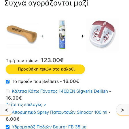
Συχνά αγοράζονται μαζί
+
+
123.00
€
Τιμή των τρίων:
Προσθήκη τριών στο καλάθι
Original
Η
16.00
€
-
price
τρέχουσα
Κάλτσα Κάτω Γόνατος 140DEN Sigvaris Delilah
-
was:
τιμή
Original
Η
16.00
€
22.00€.
είναι:
price
τρέχουσα
Δείτε τις επιλογές >
16.00€.
<
>
was:
τιμή
Αποσμητικό Spray Παπουτσιών Sinodor 100 ml
-
20.00€.
είναι:
6.00
€
16.00€.
Υδρομασάζ Ποδιών Beurer FB 35 με