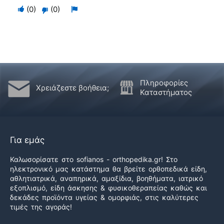
Ψηφίστε
Flag
(
0
)
(
0
)
Ψηφίστε
θετικά
για
αρνητικά
αν
αφαίρεση
εάν
αυτό
αυτό
ήταν
δεν
χρήσιμο
ήταν
Πληροφορίες
Χρειάζεστε βοήθεια;
χρήσιμο
Καταστήματος
Για εμάς
Καλωσορίσατε στο sofianos - orthopedika.gr! Στο
ηλεκτρονικό μας κατάστημα θα βρείτε ορθοπεδικά είδη,
αθλητιατρικά, αναπηρικά, αμαξίδια, βοηθήματα, ιατρικό
εξοπλισμό, είδη άσκησης & φυσικοθεραπείας καθώς και
δεκάδες προϊόντα υγείας & ομορφιάς, στις καλύτερες
τιμές της αγοράς!