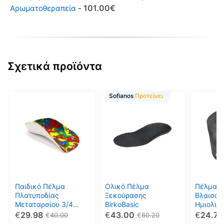
Original
Η
101.00
€
Αρωματοθεραπεία
-
price
τρέχουσα
was:
τιμή
140.00€.
είναι:
101.00€.
Σχετικά προϊόντα
Αυτό
Αυτό
Αυτό
Sofianos
Προτείνει
το
το
το
προϊόν
προϊόν
προϊόν
έχει
έχει
έχει
πολλαπλές
πολλαπλές
πολλαπ
παραλλαγές.
παραλλαγές.
παραλλ
Οι
Οι
Οι
επιλογές
επιλογές
επιλογέ
μπορούν
μπορούν
μπορού
Παιδικό Πέλμα
Ολικό Πέλμα
Πέλματ
να
να
να
Πλατυποδίας
Ξεκούρασης
Βλαισοπ
Μεταταρσίου 3/4
BirkoBasic
Ημιολικ
επιλεγούν
επιλεγούν
επιλεγο
ΒirkoFlex
OIK/MED
€
29.98
€
43.00
€
24.75
€
40.00
€
60.20
στη
στη
στη
Ortholan