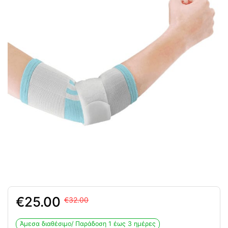
Original
Η
25.00
32.00
price
τρέχουσα
was:
τιμή
Άμεσα διαθέσιμο/ Παράδoση 1 έως 3 ημέρες