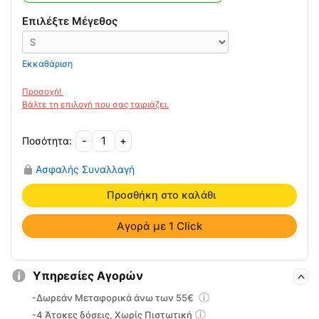
32.00€.
είναι:
25.00€.
Επιλέξτε Μέγεθος
Εκκαθάριση
-
+
Ελαστική
Αγκωνίδα
Ασφαλής Συναλλαγή
Με
Πίεστρο
Προσθήκη στο καλάθι
Σιλικόνης
VITA
Αγορά με 1 Click
03-
2-
054
Υπηρεσίες Αγορών
ποσότητα
-Δωρεάν Μεταφορικά άνω των 55€
-4 Άτοκες δόσεις, Χωρίς Πιστωτική