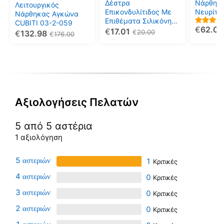
μπορούν
μπορούν
μπορού
Δέστρα
Νάρθηκα
Λειτουργικός
να
να
να
Επικονδυλίτιδος Με
Νευρίτι
Νάρθηκας Αγκώνα
Επιθέματα Σιλικόνης
επιλεγούν
επιλεγούν
επιλεγο
CUBITI 03-2-059
€
62.00
03-2-023
5.00
€
17.01
€
20.00
€
132.98
στη
στη
στη
€
176.00
out of 5
σελίδα
σελίδα
σελίδα
του
του
του
προϊόντος
προϊόντος
προϊόντ
Αξιολογήσεις Πελατών
5 από 5 αστέρια
1 αξιολόγηση
5
1
4
0
3
0
2
0