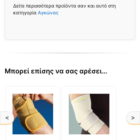
Δείτε περισσότερα προϊόντα σαν και αυτό στη
κατηγορία
Αγκώνας
Μπορεί επίσης να σας αρέσει…
Αυτό
Αυτό
το
το
προϊόν
προϊόν
έχει
έχει
<
>
πολλαπλές
πολλαπλές
παραλλαγές.
παραλλαγές.
Οι
Οι
επιλογές
επιλογές