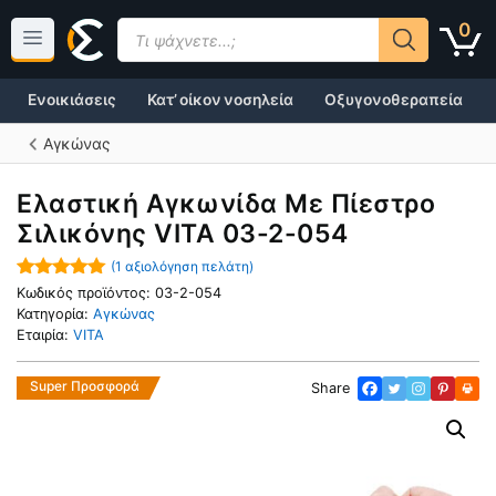
Μετάβαση
Products
0
σε
search
περιεχόμενο
Ενοικιάσεις
Κατ’ οίκον νοσηλεία
Οξυγονοθεραπεία
Αγκώνας
Ελαστική Αγκωνίδα Με Πίεστρο
Σιλικόνης VITA 03-2-054
(
1
αξιολόγηση πελάτη)
5.00
out of
Κωδικός προϊόντος:
03-2-054
5
Κατηγορία:
Αγκώνας
Εταιρία:
VITA
Super Προσφορά
Share