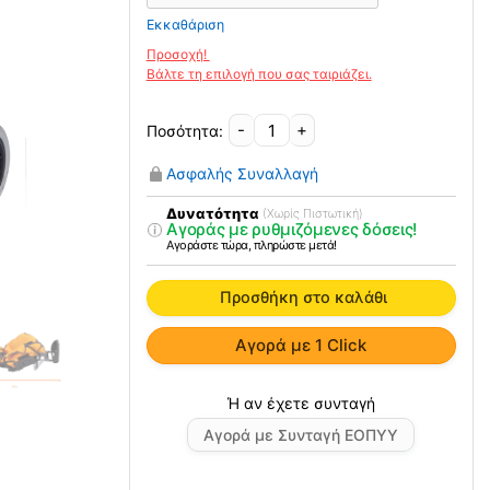
Εκκαθάριση
-
+
Aναπηρικό
Αμαξίδιο
Ασφαλής Συναλλαγή
Τετραπληγίας
Sammy
Δυνατότητα
(Χωρίς Πιστωτική)
Αγοράς με ρυθμιζόμενες δόσεις!
ποσότητα
Αγοράστε τώρα, πληρώστε μετά!
Προσθήκη στο καλάθι
Αγορά με 1 Click
Αγορά με Συνταγή ΕΟΠΥΥ