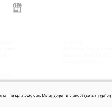
Πληροφορίες Καταστήματος
Επικοινωνήστε μαζί μας & βρείτε που βρισκόμαστε
ίες
Για εσάς
ιστροφών
Τα νέα μας!
ταφορικών
ΕΛΤΑ Courier: Αναζήτηση απ
ρωμής
Επικοινωνία με INTRALINK Lo
Παροχές ΕΚΠΥ (ΕΟΠΥΥ)
ε
σε εμάς
Όροι Χρήσης & Απόρρητο
Πολιτική Cookies
Χάρτης Ιστοτόπου
ης online εμπειρίας σας. Με τη χρήση της αποδέχεστε τη χρήση