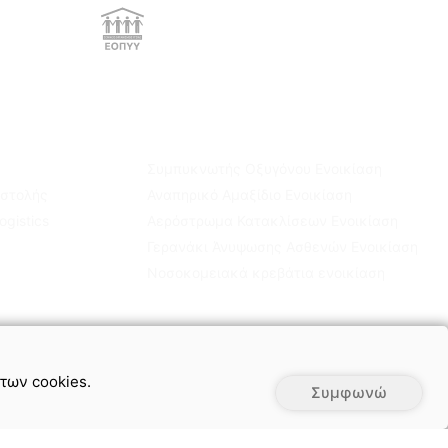
Παροχές ΕΚΠΥ
!
Βρείτε αναλυτικά τι προϊόντα δικαιούστε!
Ενοικίαση Εξοπλισμού
Συμπυκνωτής Οξυγόνου Ενοικίαση
οστολής
Αναπηρικό Αμαξίδιο Ενοικίαση
gistics
Αερόστρωμα Κατακλίσεων Ενοικίαση
Γερανάκι Άνυψωσης Ασθενών Ενοικίαση
Νοσοκομειακά κρεβάτια ενοικίαση
 των cookies.
Συμφωνώ