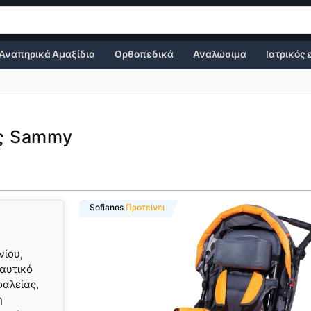
Αναπηρικά Αμαξίδια
Ορθοπεδικά
Αναλώσιμα
Ιατρικός
ας Sammy
Super Προσφορά
Sofianos
Προτείνει
νίου,
παυτικό
φαλείας,
η