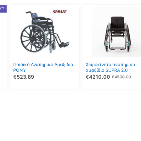
Αυτό
ΥΥ
το
προϊόν
έχει
πολλαπλές
παραλλαγές.
Οι
επιλογές
μπορούν
Παιδικό Αναπηρικό Αμαξίδιο
Χειροκίνητο αναπηρικό
να
PONY
αμαξίδιο SUPRA 2.0
€
523.89
€
4210.00
επιλεγούν
€
4500.00
στη
σελίδα
του
προϊόντος