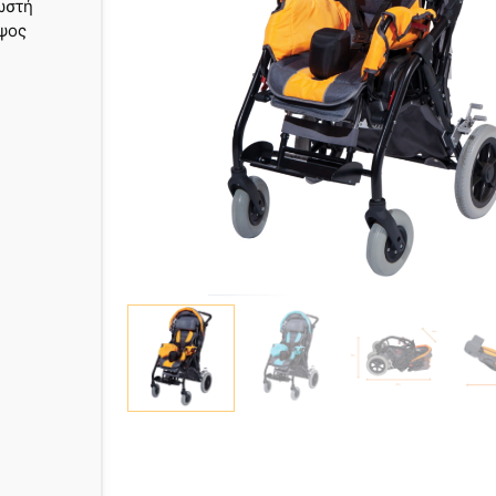
ωστή
ύψος