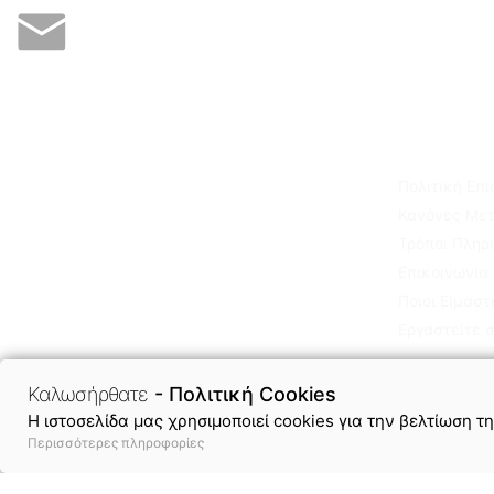
Χρειάζεστε βοήθεια;
Στείλτε μας μήνυμα και ρωτήστε μας οτιδήποτε!
Για εμάς
Πληροφορ
Καλωσορίσατε στο sofianos -
Πολιτική Επ
orthopedika.gr! Στο ηλεκτρονικό μας
Κανόνες Με
κατάστημα θα βρείτε ορθοπεδικά είδη,
Τρόποι Πλη
αθλητιατρικά, αναπηρικά, αμαξίδια,
βοηθήματα, ιατρικό εξοπλισμό, είδη
Επικοινωνία
άσκησης & φυσικοθεραπείας καθώς και
Ποιοι Είμαστ
δεκάδες προϊόντα υγείας & ομορφιάς,
Εργαστείτε 
στις καλύτερες τιμές της αγοράς!
Καλωσήρθατε
- Πολιτική Cookies
H ιστοσελίδα μας χρησιμοποιεί cookies για την βελτίωση τ
Περισσότερες πληροφορίες