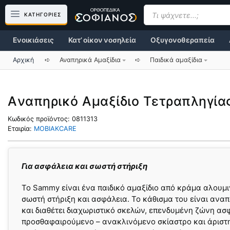
Μετάβαση
Products
search
ΚΑΤΗΓΟΡΙΕΣ
σε
περιεχόμενο
Ενοικιάσεις
Κατ’ οίκον νοσηλεία
Οξυγονοθεραπεία
Αρχική
➪
Αναπηρικά Αμαξίδια
➪
Παιδικά αμαξίδια
Aναπηρικό Αμαξίδιο Τετραπληγί
Κωδικός προϊόντος:
0811313
Εταιρία:
MOBIAKCARE
Για ασφάλεια και σωστή στήριξη
Το Sammy είναι ένα παιδικό αμαξίδιο από κράμα αλουμι
σωστή στήριξη και ασφάλεια. Το κάθισμα του είναι ανα
και διαθέτει διαχωριστικό σκελών, επενδυμένη ζώνη ασ
προσθαφαιρούμενο – ανακλινόμενο σκίαστρο και άριστ