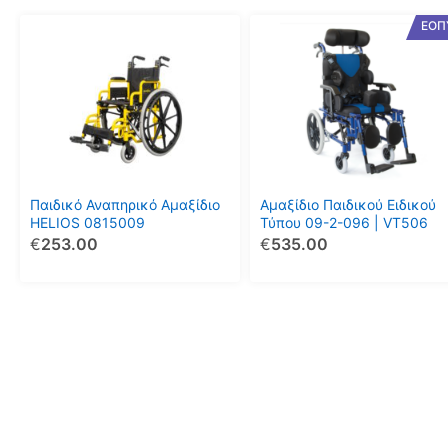
Αυτό
ΕΟΠ
το
προϊόν
έχει
πολλαπλές
παραλλαγές.
Οι
επιλογές
μπορούν
Παιδικό Αναπηρικό Αμαξίδιο
Αμαξίδιο Παιδικού Ειδικού
να
HELIOS 0815009
Τύπου 09-2-096 | VT506
€
253.00
€
535.00
επιλεγούν
στη
σελίδα
του
προϊόντος